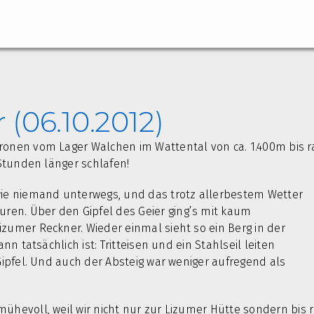
(06.10.2012)
uronen vom Lager Walchen im Wattental
von ca. 1.400m bis 
 Stunden länger schlafen!
wie niemand unterwegs, und das trotz allerbestem Wetter
en. Über den Gipfel des Geier ging’s mit kaum
zumer Reckner. Wieder einmal sieht so ein Berg in der
nn tatsächlich ist: Tritteisen und ein Stahlseil leiten
Gipfel. Und auch der Absteig war weniger aufregend als
ühevoll, weil wir nicht nur zur Lizumer Hütte sondern bis