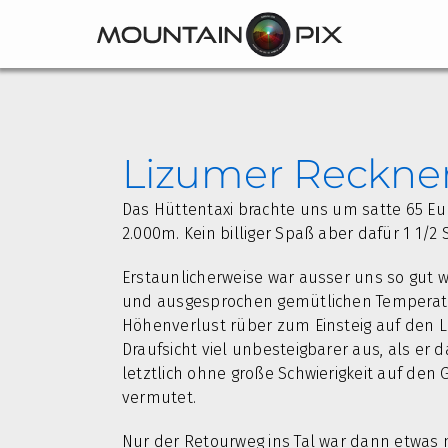
Zum
Inhalt
springen
Lizumer Reckner 
Das Hüttentaxi brachte uns um satte 65 E
2.000m. Kein billiger Spaß aber dafür 1 1/2
Erstaunlicherweise war ausser uns so gut 
und ausgesprochen gemütlichen Temperatur
Höhenverlust rüber zum Einsteig auf den Li
Draufsicht viel unbesteigbarer aus, als er da
letztlich ohne große Schwierigkeit auf den 
vermutet.
Nur der Retourweg ins Tal war dann etwas m