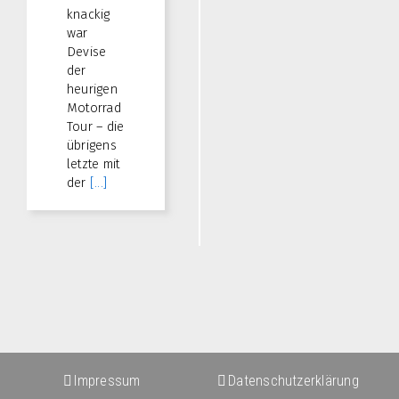
knackig
war
Devise
der
heurigen
Motorrad
Tour – die
übrigens
letzte mit
der
[...]
Impressum
Datenschutzerklärung