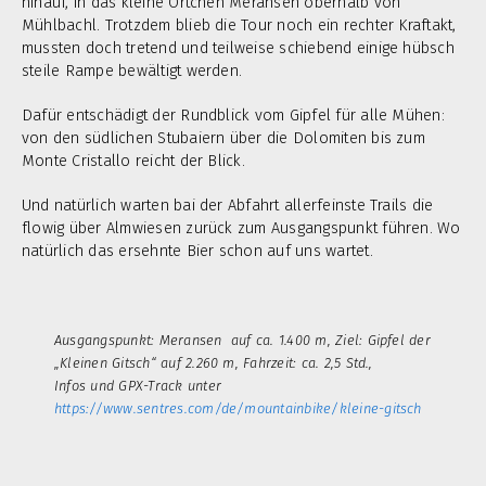
hinauf, in das kleine Örtchen Meransen oberhalb von
Mühlbachl. Trotzdem blieb die Tour noch ein rechter Kraftakt,
mussten doch tretend und teilweise schiebend einige hübsch
steile Rampe bewältigt werden.
Dafür entschädigt der Rundblick vom Gipfel für alle Mühen:
von den südlichen Stubaiern über die Dolomiten bis zum
Monte Cristallo reicht der Blick.
Und natürlich warten bai der Abfahrt allerfeinste Trails die
flowig über Almwiesen zurück zum Ausgangspunkt führen. Wo
natürlich das ersehnte Bier schon auf uns wartet.
Ausgangspunkt: Meransen auf ca. 1.400 m, Ziel: Gipfel der
„Kleinen Gitsch“ auf 2.260 m, Fahrzeit: ca. 2,5 Std.,
Infos und GPX-Track unter
https://www.sentres.com/de/mountainbike/kleine-gitsch