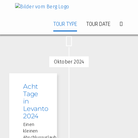
Zum
Inhalt
springen
TOUR TYPE
TOUR DATE
Oktober 2024
Acht
Tage
in
Levanto
2024
Einen
kleinen
Abschlussurlaub