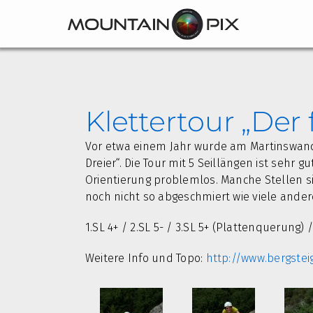
Zum
Inhalt
springen
Klettertour „Der f
Vor etwa einem Jahr wurde am Martinswand-
Dreier“. Die Tour mit 5 Seillängen ist sehr
Orientierung problemlos. Manche Stellen sin
noch nicht so abgeschmiert wie viele ander
1.SL 4+ / 2.SL 5- / 3.SL 5+ (Plattenquerung) / 
Weitere Info und Topo:
http://www.bergstei