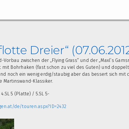
lotte Dreier“ (07.06.201
Vorbau zwischen der „Flying Grass“ und der „Maxl’s Gamsr
 gut mit Bohrhaken (fast schon zu viel des Guten) und doppe
d noch ein wenig erdig/staubig aber das bessert sich mit der
e Martinswand-Klassiker.
4.SL 5 (Platte) / 5.SL 5-
gen.at/de/touren.aspx?ID=2432