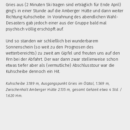
Gries aus (2 Minuten Ski tragen sind erträglich für Ende April)
ging’s in einer Stunde auf die Amberger Hütte und dann weiter
Richtung Kuhscheibe. In Vorahnung des abendlichen Wahl-
Desasters gab jedoch einer aus der Gruppe bald mal
psychisch völlig erschöpft auf.
Und so standen wir schließlich bei wunderbarem
Sonnenschein (so weit zu den Prognosen des
wetterbereichts) zu zweit am Gipfel und freuten uns auf den
Firn bei der Abfahrt. Der war dann zwar stellenweise schon
etwas tiefer aber als (vermutliche) Abschlusstour war die
Kuhscheibe dennoch ein Hit.
Kuhscheibe 3.189 m, Ausgangspunkt Gries im Ötztal, 1.569 m,
Zwischenhalt Amberger Hütte 2.135 m, gesamt Gehzeit etwa 4 Std. /
1.620 Hm.