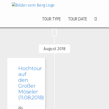
Zum
Inhalt
springen
TOUR TYPE
TOUR DATE
August 2018
Hochtour
auf
den
Großer
Möseler
(11.08.2018)
Als