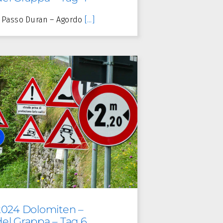
 – Passo Duran – Agordo
[...]
2024 Dolomiten –
el Grappa – Tag 6