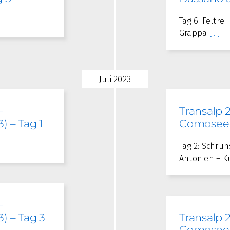
Tag 6: Feltr
Grappa
[...]
Juli 2023
–
Transalp 
) – Tag 1
Comosee (
Tag 2: Schrun
Antönien – K
–
) – Tag 3
Transalp 
Comosee (