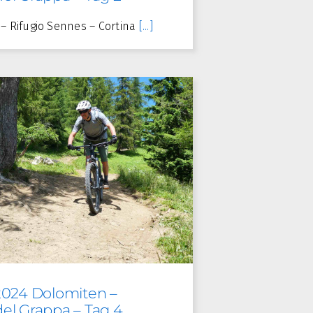
il – Rifugio Sennes – Cortina
[...]
2024 Dolomiten –
el Grappa – Tag 4