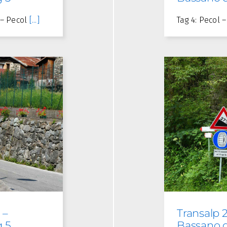
o – Pecol
[...]
Tag 4: Pecol
 –
Transalp 
g 5
Bassano d