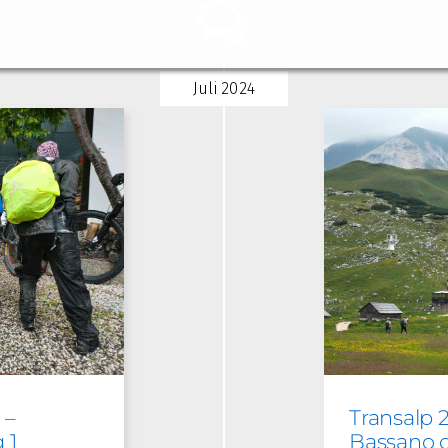
Juli 2024
 –
Transalp 
 1
Bassano d