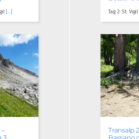
gil
[...]
Tag 2: St. Vig
 –
Transalp 
g 3
Bassano d