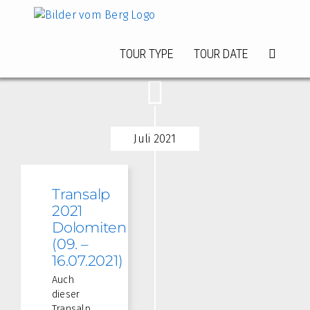
Zum
Inhalt
springen
TOUR TYPE
TOUR DATE
Juli 2021
Transalp
2021
Dolomiten
(09. –
16.07.2021)
Auch
dieser
Transalp