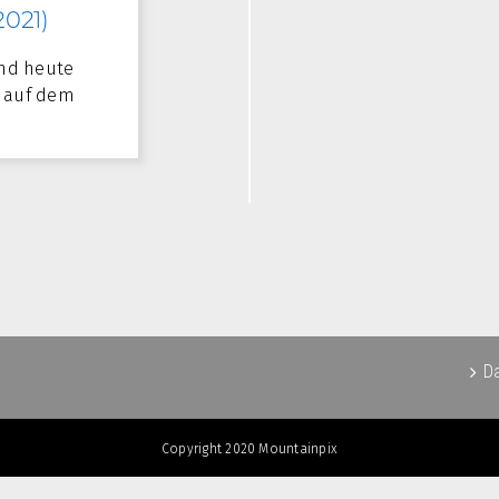
2021)
and heute
r auf dem
D
Copyright 2020 Mountainpix