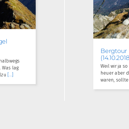
gel
Bergtour m
(14.10.2018
 halbwegs
Weil wir ja s
. Was lag
heuer aber d
llzu
[...]
waren, sollt