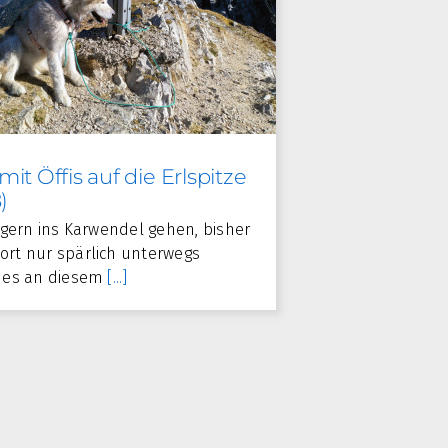
it Öffis auf die Erlspitze
)
o gern ins Karwendel gehen, bisher
ort nur spärlich unterwegs
e es an diesem
[...]