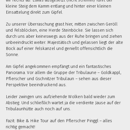
wir rechts ab. Etwas ausgesetzt (nicht schlimm) führt der
kleine Steig dem Kamm entlang und hinter einer kleinen
Einsattelung direkt zum Gipfel.
Zu unserer Überraschung grast hier, mitten zwischen Geröll
und Felsblöcken, eine Herde Steinböcke. Sie lassen sich
durch uns aber keineswegs aus der Ruhe bringen und ziehen
unbeeindruckt weiter. Majestätisch und gelassen liegt der alte
Bock auf einer Felskanzel und genießt offensichtlich die
Sonne.
Am Gipfel angekommen empfängt und ein fantastisches
Panorama. Vor allem die Gruppe der Tribulaune – Goldkappl,
Pflerscher und Gschnitzer Tribulaun – sehen aus dieser
Perspektive beeindruckend aus.
Leider zwingen uns aufziehende Wolken bald wieder zum
Abstieg. Und schließlich wartet ja die verdiente Jause auf der
Tribulaunhütte auch noch auf uns.
Fazit: Bike & Hike Tour auf den Pflerscher Pinggl – alles
richtig gemacht!