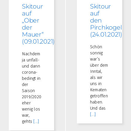
Skitour
Skitour
auf
auf
„Ober
den
der
Pirchkogel
Mauer“
(24.01.2021)
(09.01.2021)
Schön
sonnig
Nachdem
war’s
ja unfall-
über dem
und dann
Inntal,
corona-
als wir
bedingt in
uns in
der
Kematen
Saison
getroffen
2019/2020
haben.
eher
Und das
wenig los
[...]
war,
gehts
[...]